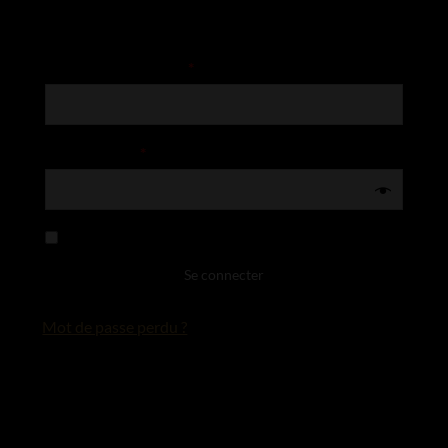
Identifiant ou e-mail
*
Mot de passe
*
Se souvenir de moi
Se connecter
Mot de passe perdu ?
S’enregistrer