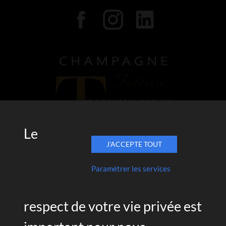
Le
J'ACCEPTE TOUT
Paramétrer les services
17 rue des Ormissets
51390 Pargny-Lès-Reims
Tél. 03 26 49 23 59
respect de votre vie privée est